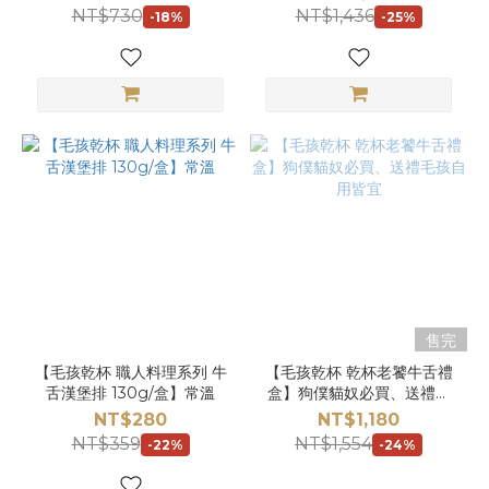
NT$730
NT$1,436
-18%
-25%
售完
【毛孩乾杯 職人料理系列 牛
【毛孩乾杯 乾杯老饕牛舌禮
舌漢堡排 130g/盒】常溫
盒】狗僕貓奴必買、送禮毛
孩自用皆宜
NT$280
NT$1,180
NT$359
NT$1,554
-22%
-24%