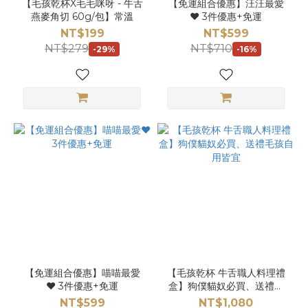
【毛孩乾杯X毛毛咪呀 - 牛舌
【免運組合優惠】汪汪最愛
燕麥角切 60g/包】常溫
❤️ 3件優惠+免運
NT$199
NT$599
NT$279
NT$710
-29%
-16%
【免運組合優惠】喵喵最愛
【毛孩乾杯 牛舌職人料理禮
❤️ 3件優惠+免運
盒】狗僕貓奴必買、送禮毛
孩自用皆宜
NT$599
NT$1,080