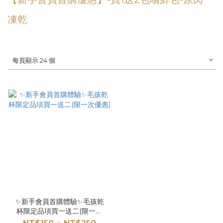
凍乾
每頁顯示 24 個
✨新手會員首購體驗✨毛孩乾
杯限定品項買一送二(限一次
優惠)